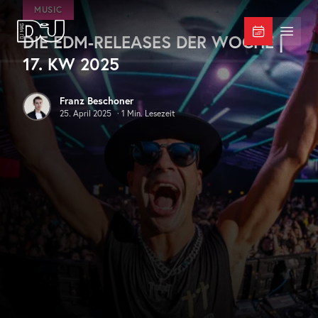
Zum Hauptinhalt springen
MUSIC
DIE EDM-RELEASES DER WOCHE |
DJ Mag Germany
Menü 
17. KW 2025
Franz Beschoner
25. April 2025
·
1
Min. Lesezeit