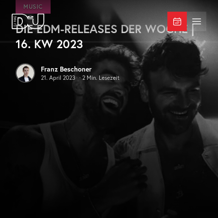
Zum Hauptinhalt springen
MUSIC
DIE EDM-RELEASES DER WOCHE |
DJ Mag Germany
Menü 
16. KW 2023
Franz Beschoner
21. April 2023
·
2
Min. Lesezeit