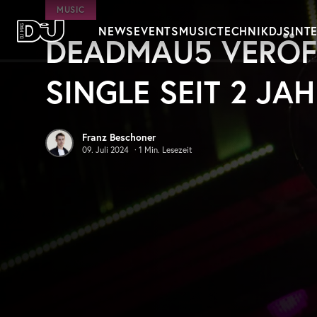
Zum Hauptinhalt springen
MUSIC
NEWS
EVENTS
MUSIC
TECHNIK
DJS
INT
DEADMAU5 VERÖFF
DJ Mag Germany
SINGLE SEIT 2 JA
Franz Beschoner
09. Juli 2024
·
1
Min. Lesezeit