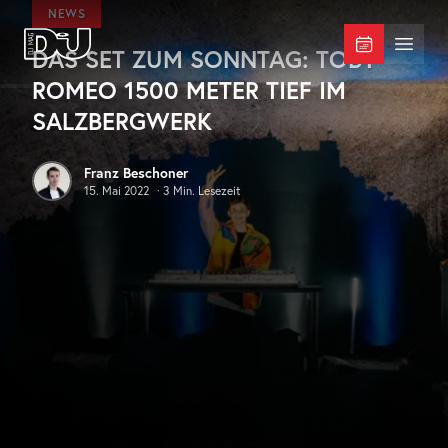
Zum Hauptinhalt springen
NEWS
DAS SET ZUM SONNTAG: TOBY
DJ Mag Germany
Menü 
ROMEO 1500 METER TIEF IM
SALZBERGWERK
Franz Beschoner
15. Mai 2022
·
3
Min. Lesezeit