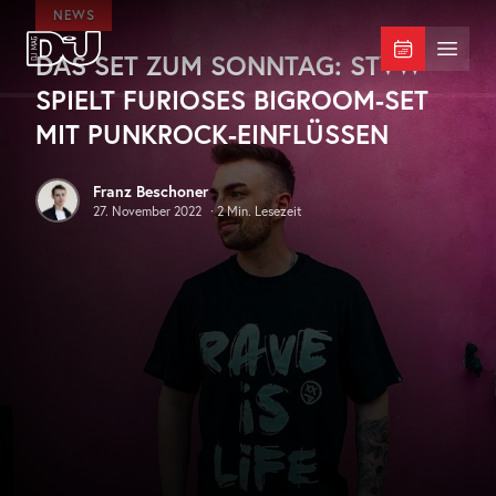
Zum Hauptinhalt springen
NEWS
DAS SET ZUM SONNTAG: STVW
DJ Mag Germany
Menü 
SPIELT FURIOSES BIGROOM-SET
MIT PUNKROCK-EINFLÜSSEN
Franz Beschoner
27. November 2022
·
2
Min. Lesezeit