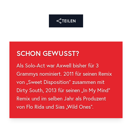
TEILEN
SCHON GEWUSST?
Als Solo-Act war Axwell bisher für 3
Grammys nominiert. 2011 für seinen Remix
von „Sweet Disposition“ zusammen mit
Dirty South, 2013 für seinen „In My Mind“
Remix und im selben Jahr als Produzent
von Flo Rida und Sias „Wild Ones“.