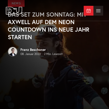
Zum Hauptinhalt springen
NEWS
DAS SET ZUM SONNTAG: MIT
DJ Mag Germany
Menü 
AXWELL AUF DEM NEON
COUNTDOWN INS NEUE JAHR
STARTEN
Franz Beschoner
08. Januar 2023
·
2
Min. Lesezeit