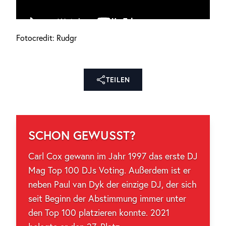
Fotocredit: Rudgr
TEILEN
SCHON GEWUSST?
Carl Cox gewann im Jahr 1997 das erste DJ
Mag Top 100 DJs Voting. Außerdem ist er
neben Paul van Dyk der einzige DJ, der sich
seit Beginn der Abstimmung immer unter
den Top 100 platzieren konnte. 2021