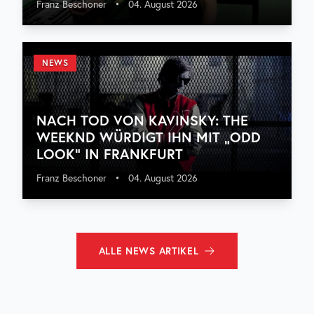
Franz Beschoner
•
04. August 2026
NEWS
NACH TOD VON KAVINSKY: THE
WEEKND WÜRDIGT IHN MIT „ODD
LOOK“ IN FRANKFURT
Franz Beschoner
•
04. August 2026
ALLE
NEWS
ARTIKEL