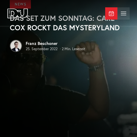
Zum Hauptinhalt springen
NEWS
DAS SET ZUM SONNTAG: CARL
DJ Mag Germany
Menü 
COX ROCKT DAS MYSTERYLAND
Franz Beschoner
25. September 2022
·
2
Min. Lesezeit