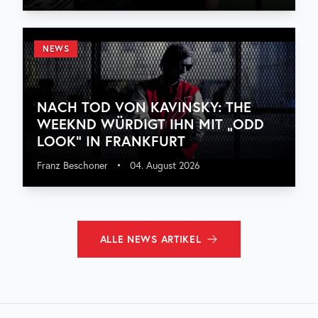
NEWS
NACH TOD VON KAVINSKY: THE
WEEKND WÜRDIGT IHN MIT „ODD
LOOK“ IN FRANKFURT
Franz Beschoner
•
04. August 2026
ALLE
NEWS
ARTIKEL