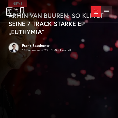
Zum Hauptinhalt springen
NEWS
ARMIN VAN BUUREN: SO KLINGT
DJ Mag Germany
Menü 
SEINE 7 TRACK STARKE EP
„EUTHYMIA“
Franz Beschoner
17. Dezember 2020
·
1
Min. Lesezeit