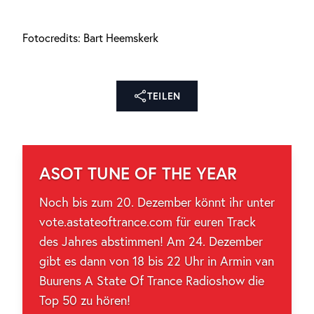
Fotocredits: Bart Heemskerk
TEILEN
ASOT TUNE OF THE YEAR
Noch bis zum 20. Dezember könnt ihr unter
vote.astateoftrance.com für euren Track
des Jahres abstimmen! Am 24. Dezember
gibt es dann von 18 bis 22 Uhr in Armin van
Buurens A State Of Trance Radioshow die
Top 50 zu hören!